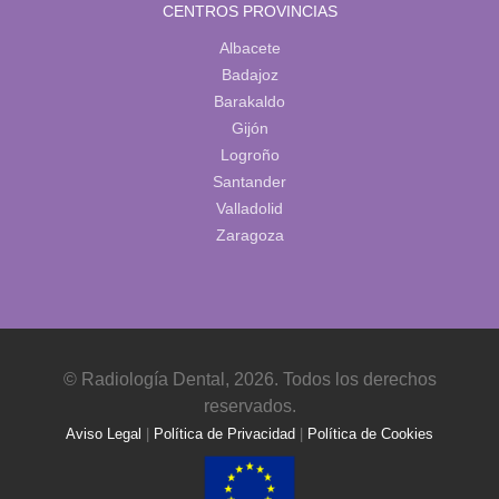
CENTROS PROVINCIAS
Albacete
Badajoz
Barakaldo
Gijón
Logroño
Santander
Valladolid
Zaragoza
© Radiología Dental, 2026. Todos los derechos
reservados.
Aviso Legal
|
Política de Privacidad
|
Política de Cookies