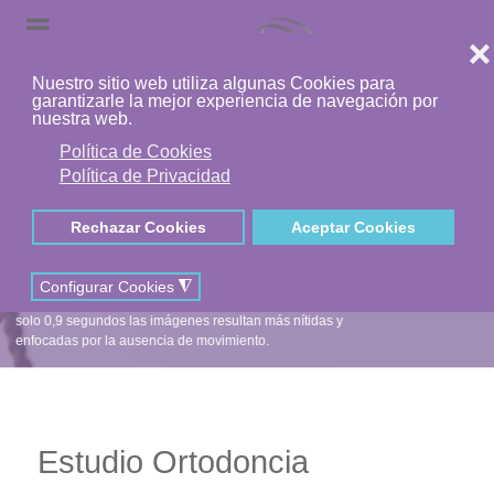
ESTUDIO
ORTODONCIA
Toda
ortodoncia
debería
empezar
con
UN BUEN ESTUDIO.
UN ESTUDIO PERSONALIZADO.
UN ESTUDIO SIN ESPERAS.
IMÁGENES ULTRA-NÍTIDAS.
MÁXIMA COMODIDAD.
MÍNIMA RADIACIÓN.
Gracias a la tecnología “one-shot” de exposición de tan
solo 0,9 segundos las imágenes resultan más nítidas y
enfocadas por la ausencia de movimiento.
Estudio Ortodoncia